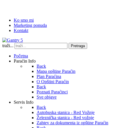
Ko smo mi
Marketing ponuda
Kontakt
traži...
Pretraga
Početna
Paraćin Info
Back
Mapa opštine Paraćin
Plan Paraćina
O Opštini Paraćin
Back
Poznati Paraćinci
Sve objave
Servis Info
Back
Autobuska stanica - Red Vožnje
Železnička stanica - Red vožnje
Zahtev za dokumenta iz opštine Paraćin
Back