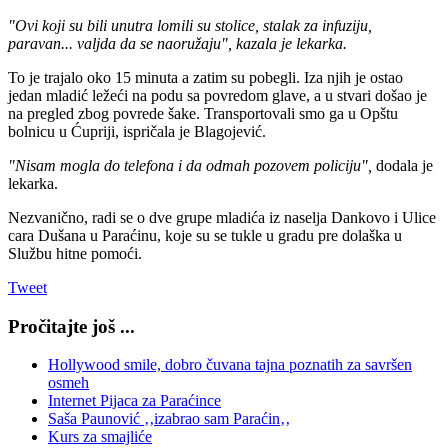
"Ovi koji su bili unutra lomili su stolice, stalak za infuziju,
paravan... valjda da se naoružaju", kazala je lekarka.
To je trajalo oko 15 minuta a zatim su pobegli. Iza njih je ostao
jedan mladić ležeći na podu sa povredom glave, a u stvari došao je
na pregled zbog povrede šake. Transportovali smo ga u Opštu
bolnicu u Ćupriji, ispričala je Blagojević.
"Nisam mogla do telefona i da odmah pozovem policiju",
dodala je
lekarka.
Nezvanično, radi se o dve grupe mladića iz naselja Dankovo i Ulice
cara Dušana u Paraćinu, koje su se tukle u gradu pre dolaška u
Službu hitne pomoći.
Tweet
Pročitajte još ...
Hollywood smile, dobro čuvana tajna poznatih za savršen
osmeh
Internet Pijaca za Paraćince
Saša Paunović ‚‚izabrao sam Paraćin‚‚
Kurs za smajliće