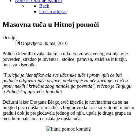
Adresar Opštine Paraćin
Back
Upis u adresar
Masovna tuča u Hitnoj pomoći
Detalji
Objavljeno 30 maj 2016
Policija identifikovala aktere, a niko od zdravstvenog osoblja nije
povređen, stradao je inventar - stolice, paravan, stalci za infuziju,
boca za kiseonik.
"Policija je identifikovala sve učesnike tuče i protiv njih će biti
podnete odgovarajuće prijave, prekršajne za učestovanje u tuči a
protiv nekih i krivične zbog nanošenja povreda", rečeno je Tanjugu
u Policijskoj upravi u Jagodini.
Dežurni lekar Dragana Blagojević izjavila je novinarima da su na
pregled prvo došla tri mladića zbog povreda koje su zadobili u tuči u
gradu i dok je pregledavala jednog od njih, upala je druga grupa sa
metalnim palicama i nastala je opšta tuča.