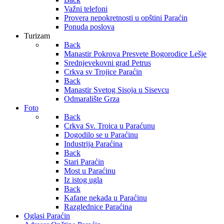
Važni telefoni
Provera nepokretnosti u opštini Paraćin
Ponuda poslova
Turizam
Back
Manastir Pokrova Presvete Bogorodice Lešje
Srednjevekovni grad Petrus
Crkva sv Trojice Paraćin
Back
Manastir Svetog Sisoja u Sisevcu
Odmaralište Grza
Foto
Back
Crkva Sv. Troica u Paraćunu
Dogodilo se u Paraćinu
Industrija Paraćina
Back
Stari Paraćin
Most u Paraćinu
Iz istog ugla
Back
Kafane nekada u Paraćinu
Razglednice Paraćina
Oglasi Paraćin