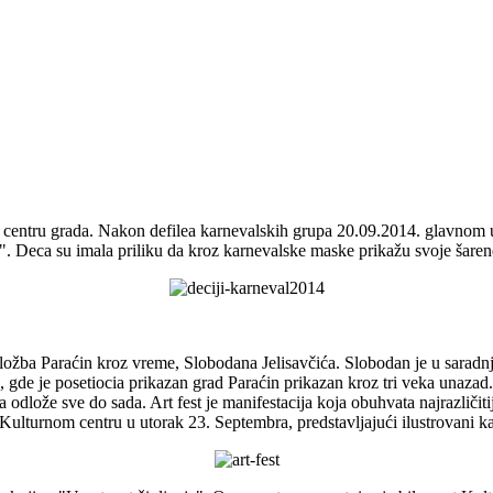
centru grada. Nakon defilea karnevalskih grupa 20.09.2014. glavnom ul
Deca su imala priliku da kroz karnevalske maske prikažu svoje šarene k
zložba Paraćin kroz vreme, Slobodana Jelisavčića. Slobodan je u saradn
e je posetiocia prikazan grad Paraćin prikazan kroz tri veka unazad. T
 odlože sve do sada. Art fest je manifestacija koja obuhvata najrazliči
ulturnom centru u utorak 23. Septembra, predstavljajući ilustrovani k