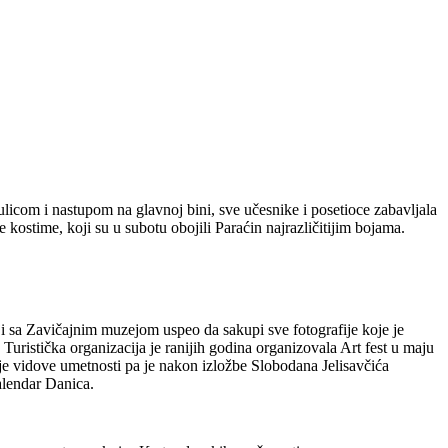
icom i nastupom na glavnoj bini, sve učesnike i posetioce zabavljala
ostime, koji su u subotu obojili Paraćin najrazličitijim bojama.
ji sa Zavičajnim muzejom uspeo da sakupi sve fotografije koje je
uristička organizacija je ranijih godina organizovala Art fest u maju
tije vidove umetnosti pa je nakon izložbe Slobodana Jelisavčića
alendar Danica.