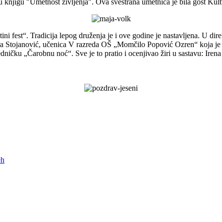
u knjigu "Umetnost življenja". Ova svestrana umetnica je bila gost Kul
 tini fest“. Tradicija lepog druženja je i ove godine je nastavljena. U 
etra Stojanović, učenica V razreda OŠ „Momčilo Popović Ozren“ koja je
ničku „Čarobnu noć“. Sve je to pratio i ocenjivao žiri u sastavu: Ire
eh