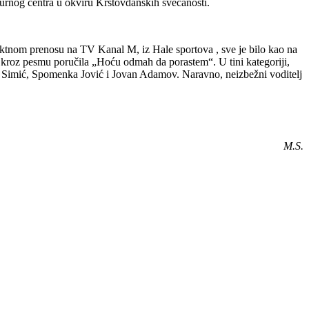
turnog centra u okviru Krstovdanskih svečanosti.
direktnom prenosu na TV Kanal M, iz Hale sportova , sve je bilo kao na
 kroz pesmu poručila „Hoću odmah da porastem“. U tini kategoriji,
na Simić, Spomenka Jović i Jovan Adamov. Naravno, neizbežni voditelj
M.S.