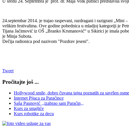
U sredu 24. Septembra je prof. dr. Maja Volk publici predstavila svoj
24.septembar 2014. je trajao raspevani, razdragani i razigrani „Mini –
velikim festivalima. Ove godine pobednica u mladjoj kategoriji je P
Tijana Jaćimović iz OŠ „Branko Krsmanović“ u Sikirici je imala pobed
je Minja Subota.
Dečija radionica pod nazivom "Pozdrav jeseni".
Tweet
Pročitajte još ...
Hollywood smile, dobro čuvana tajna poznatih za savršen osm
Internet Pijaca za Paraćince
Saša Paunović ‚‚izabrao sam Paraćin‚‚
Kurs za smajliće
Kurs robotike za decu