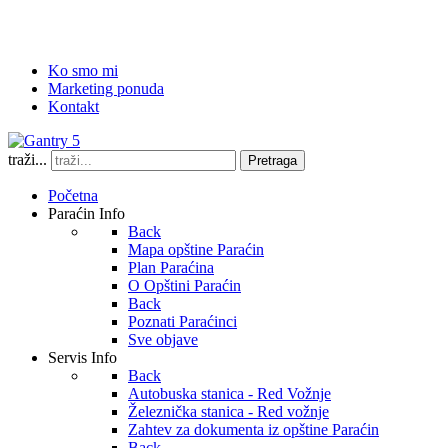
Ko smo mi
Marketing ponuda
Kontakt
traži...
Pretraga
Početna
Paraćin Info
Back
Mapa opštine Paraćin
Plan Paraćina
O Opštini Paraćin
Back
Poznati Paraćinci
Sve objave
Servis Info
Back
Autobuska stanica - Red Vožnje
Železnička stanica - Red vožnje
Zahtev za dokumenta iz opštine Paraćin
Back