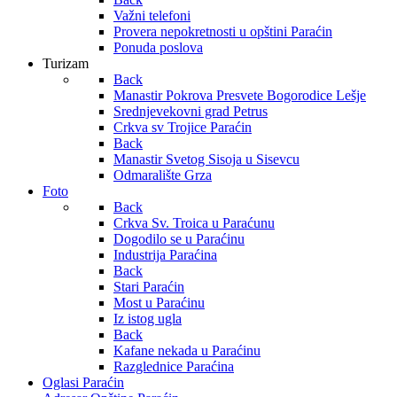
Važni telefoni
Provera nepokretnosti u opštini Paraćin
Ponuda poslova
Turizam
Back
Manastir Pokrova Presvete Bogorodice Lešje
Srednjevekovni grad Petrus
Crkva sv Trojice Paraćin
Back
Manastir Svetog Sisoja u Sisevcu
Odmaralište Grza
Foto
Back
Crkva Sv. Troica u Paraćunu
Dogodilo se u Paraćinu
Industrija Paraćina
Back
Stari Paraćin
Most u Paraćinu
Iz istog ugla
Back
Kafane nekada u Paraćinu
Razglednice Paraćina
Oglasi Paraćin