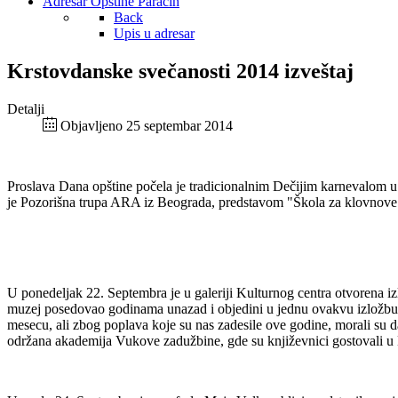
Adresar Opštine Paraćin
Back
Upis u adresar
Krstovdanske svečanosti 2014 izveštaj
Detalji
Objavljeno 25 septembar 2014
Proslava Dana opštine počela je tradicionalnim Dečijim karnevalom u 
je Pozorišna trupa ARA iz Beograda, predstavom "Škola za klovnove". 
U ponedeljak 22. Septembra je u galeriji Kulturnog centra otvorena i
muzej posedovao godinama unazad i objedini u jednu ovakvu izložbu, gd
mesecu, ali zbog poplava koje su nas zadesile ove godine, morali su da
održana akademija Vukove zadužbine, gde su književnici gostovali u K