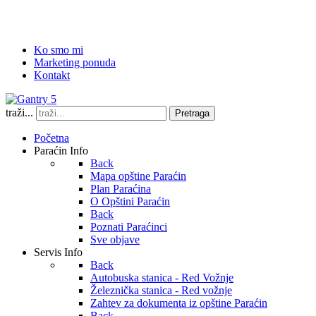
Ko smo mi
Marketing ponuda
Kontakt
traži...
Pretraga
Početna
Paraćin Info
Back
Mapa opštine Paraćin
Plan Paraćina
O Opštini Paraćin
Back
Poznati Paraćinci
Sve objave
Servis Info
Back
Autobuska stanica - Red Vožnje
Železnička stanica - Red vožnje
Zahtev za dokumenta iz opštine Paraćin
Back