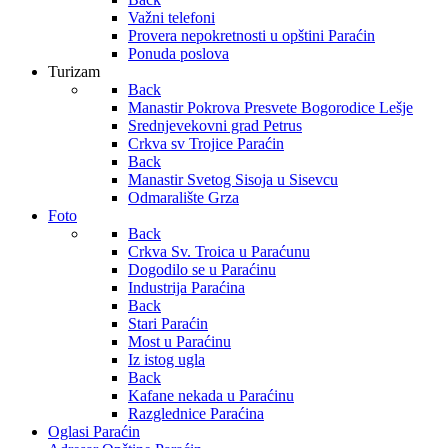
Važni telefoni
Provera nepokretnosti u opštini Paraćin
Ponuda poslova
Turizam
Back
Manastir Pokrova Presvete Bogorodice Lešje
Srednjevekovni grad Petrus
Crkva sv Trojice Paraćin
Back
Manastir Svetog Sisoja u Sisevcu
Odmaralište Grza
Foto
Back
Crkva Sv. Troica u Paraćunu
Dogodilo se u Paraćinu
Industrija Paraćina
Back
Stari Paraćin
Most u Paraćinu
Iz istog ugla
Back
Kafane nekada u Paraćinu
Razglednice Paraćina
Oglasi Paraćin