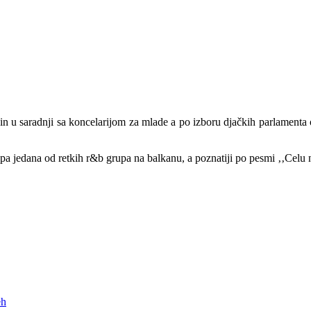
ćin u saradnji sa koncelarijom za mlade a po izboru djačkih parlamen
 jedana od retkih r&b grupa na balkanu, a poznatiji po pesmi ‚‚Celu no
eh