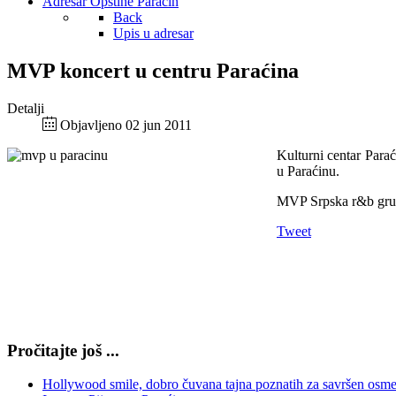
Adresar Opštine Paraćin
Back
Upis u adresar
MVP koncert u centru Paraćina
Detalji
Objavljeno 02 jun 2011
Kulturni centar Para
u Paraćinu.
MVP Srpska r&b grupa
Tweet
Pročitajte još ...
Hollywood smile, dobro čuvana tajna poznatih za savršen osm