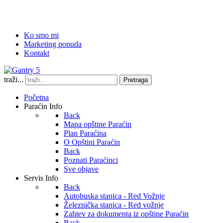
Ko smo mi
Marketing ponuda
Kontakt
traži...
Pretraga
Početna
Paraćin Info
Back
Mapa opštine Paraćin
Plan Paraćina
O Opštini Paraćin
Back
Poznati Paraćinci
Sve objave
Servis Info
Back
Autobuska stanica - Red Vožnje
Železnička stanica - Red vožnje
Zahtev za dokumenta iz opštine Paraćin
Back