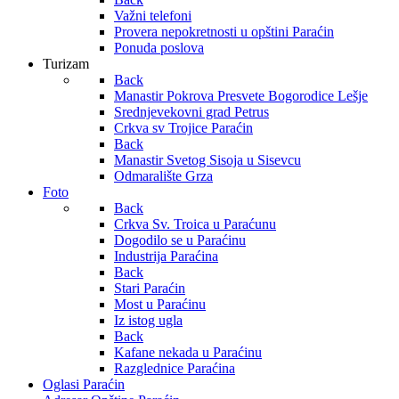
Važni telefoni
Provera nepokretnosti u opštini Paraćin
Ponuda poslova
Turizam
Back
Manastir Pokrova Presvete Bogorodice Lešje
Srednjevekovni grad Petrus
Crkva sv Trojice Paraćin
Back
Manastir Svetog Sisoja u Sisevcu
Odmaralište Grza
Foto
Back
Crkva Sv. Troica u Paraćunu
Dogodilo se u Paraćinu
Industrija Paraćina
Back
Stari Paraćin
Most u Paraćinu
Iz istog ugla
Back
Kafane nekada u Paraćinu
Razglednice Paraćina
Oglasi Paraćin