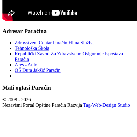
Adresar Paraćina
Zdravstveni Centar Paraćin Hitna Služba
Tehnološka Škola
Republički Zavod Za Zdravstveno Osiguranje Ispostava
Paraćin
Ares - Auto
OŠ Đura Jakšić Paraćin
Mali oglasi Paraćin
© 2008 - 2026
Nezavisni Portal Opštine Paraćin Razvija
Tag-Web-Design Studio