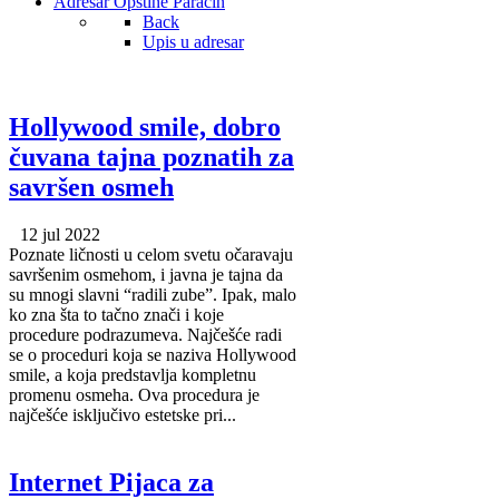
Adresar Opštine Paraćin
Back
Upis u adresar
Hollywood smile, dobro
čuvana tajna poznatih za
savršen osmeh
12 jul 2022
Poznate ličnosti u celom svetu očaravaju
savršenim osmehom, i javna je tajna da
su mnogi slavni “radili zube”. Ipak, malo
ko zna šta to tačno znači i koje
procedure podrazumeva. Najčešće radi
se o proceduri koja se naziva Hollywood
smile, a koja predstavlja kompletnu
promenu osmeha. Ova procedura je
najčešće isključivo estetske pri...
Internet Pijaca za