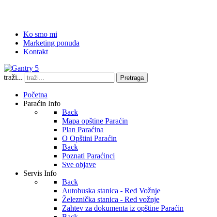
Ko smo mi
Marketing ponuda
Kontakt
traži...
Pretraga
Početna
Paraćin Info
Back
Mapa opštine Paraćin
Plan Paraćina
O Opštini Paraćin
Back
Poznati Paraćinci
Sve objave
Servis Info
Back
Autobuska stanica - Red Vožnje
Železnička stanica - Red vožnje
Zahtev za dokumenta iz opštine Paraćin
Back