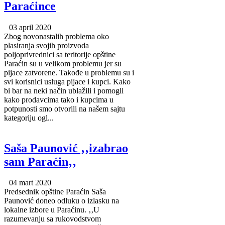
Paraćince
03 april 2020
Zbog novonastalih problema oko
plasiranja svojih proizvoda
poljoprivrednici sa teritorije opštine
Paraćin su u velikom problemu jer su
pijace zatvorene. Takođe u problemu su i
svi korisnici usluga pijace i kupci. Kako
bi bar na neki način ublažili i pomogli
kako prodavcima tako i kupcima u
potpunosti smo otvorili na našem sajtu
kategoriju ogl...
Saša Paunović ‚‚izabrao
sam Paraćin‚‚
04 mart 2020
Predsednik opštine Paraćin Saša
Paunović doneo odluku o izlasku na
lokalne izbore u Paraćinu. ‚‚U
razumevanju sa rukovodstvom