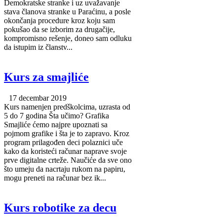
Demokratske stranke i uz uvažavanje
stava članova stranke u Paraćinu, a posle
okončanja procedure kroz koju sam
pokušao da se izborim za drugačije,
kompromisno rešenje, doneo sam odluku
da istupim iz članstv...
Kurs za smajliće
17 decembar 2019
Kurs namenjen predškolcima, uzrasta od
5 do 7 godina Šta učimo? Grafika
Smajliće ćemo najpre upoznati sa
pojmom grafike i šta je to zapravo. Kroz
program prilagođen deci polaznici uče
kako da koristeći računar naprave svoje
prve digitalne crteže. Naučiće da sve ono
što umeju da nacrtaju rukom na papiru,
mogu preneti na računar bez ik...
Kurs robotike za decu