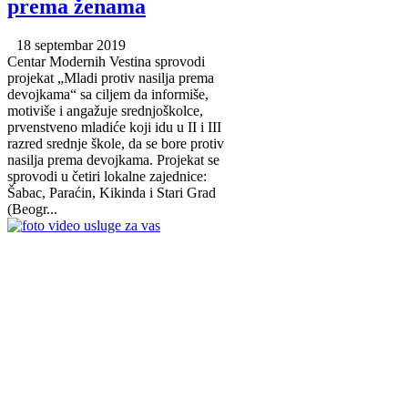
prema ženama
18 septembar 2019
Centar Modernih Vestina sprovodi
projekat „Mladi protiv nasilja prema
devojkama“ sa ciljem da informiše,
motiviše i angažuje srednjoškolce,
prvenstveno mladiće koji idu u II i III
razred srednje škole, da se bore protiv
nasilja prema devojkama. Projekat se
sprovodi u četiri lokalne zajednice:
Šabac, Paraćin, Kikinda i Stari Grad
(Beogr...