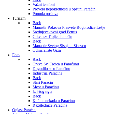
Važni telefoni
Provera nepokretnosti u opštini Paraćin
Ponuda poslova
Turizam
Back
Manastir Pokrova Presvete Bogorodice Lešje
Srednjevekovni grad Petrus
Crkva sv Trojice Paraćin
Back
Manastir Svetog Sisoja u Sisevcu
Odmaralište Grza
Foto
Back
Crkva Sv. Troica u Paraćunu
Dogodilo se u Paraćinu
Industrija Paraćina
Back
Stari Paraćin
Most u Paraćinu
Iz istog ugla
Back
Kafane nekada u Paraćinu
Razglednice Paraćina
Oglasi Paraćin