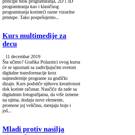
principe blok programiranja, 2D i 3D
programiranja kao i klasičnog
programiranja koristeći razne vizuelne
pristupe. Tako pospešujemo...
Kurs multimedije za
decu
11 decembar 2019
Šta učimo? Grafika Polaznici ovog kursa
će se upoznati sa zadivljujućim svetom
digitalne transformacije kroz
najmodernije programe za grafički
dizajn. Kurs podstiče njihovu kreativnost
dok koriste računar. Naučiće da rade sa
digitalnim fotografijama, da vrše izmene
na njima, dodaju nove elemente,
promene joj veličinu, menjaju boju i
još...
Mladi protiv nasilja