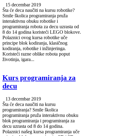
15 decembar 2019
Šta će deca naučiti na kursu robotike?
Smile školica programiranja pruža
interaktivnu obuku robotike i
programiranja robota za decu uzrasta od
8 do 14 godina koristeći LEGO blokove.
Polaznici ovog kursa robotike uče
principe blok kodiranja, klasičnog
kodiranja, robotike i inžinjeringa.
Koristeći razne oblike robota poput
životinja, igara...
Kurs programiranja za
decu
13 decembar 2019
Šta će deca naučiti na kursu
programiranja? Smile školica
programiranja pruža interaktivnu obuku
blok programiranja i programiranja za
decu uzrasta od 8 do 14 godina.
Polaznici našeg kursa programiranja uče